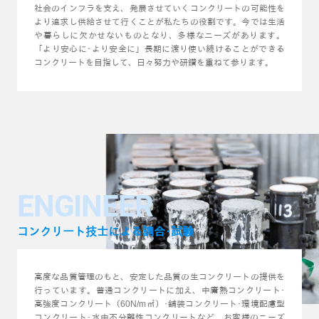
社会のインフラを支え、発展させていくコンクリートの可能性を
より追求し供給させて行くことが私たちの役割です。今では生活
や暮らしに欠かせないものとなり、多様なニーズがあります。
「より安心に･より安全に」長期に渡り使い続けることができる
コンクリートを目指して、日々努力や研鑽を重ねて参ります。
ENGINEER
コンクリート技士による調合･試験
高度な品質管理のもと、安定した品質の生コンクリートの提供を
行っています。普通コンクリートに加え、中庸熱コンクリート･
高強度コンクリート（60N/m㎡）･舗装コンクリート･環境配慮型
コンクリート･水中不分離性コンクリートなど、お客様のニーズ